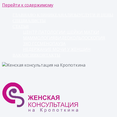
Перейти к содержимому
ГЛАВНАЯ
О КЛИНИКЕ
АНАЛИЗЫ
УСЛУГИ И ЦЕНЫ
СПЕЦИАЛИСТЫ
СТАТЬИ
ЦЕНТР ПАТОЛОГИИ ШЕЙКИ МАТКИ
МАММОЛОГИЯ
ВИДЕОКОЛЬПОСКОПИЯ
ЭХО ГСС
МЕНОПАУЗА
НЕДЕРЖАНИЕ МОЧИ У ЖЕНЩИН
ВАКАНСИИ
КОНТАКТЫ