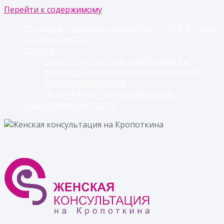
Перейти к содержимому
ГЛАВНАЯ
О КЛИНИКЕ
АНАЛИЗЫ
УСЛУГИ И ЦЕНЫ
СПЕЦИАЛИСТЫ
СТАТЬИ
ЦЕНТР ПАТОЛОГИИ ШЕЙКИ МАТКИ
МАММОЛОГИЯ
ВИДЕОКОЛЬПОСКОПИЯ
ЭХО ГСС
МЕНОПАУЗА
НЕДЕРЖАНИЕ МОЧИ У ЖЕНЩИН
ВАКАНСИИ
КОНТАКТЫ